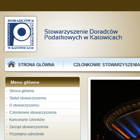
STRONA GŁÓWNA
CZŁONKOWIE STOWARZYSZENIA
Menu główne
Strona główna
Statut stowarzyszenia
O stowarzyszeniu
Członkowie stowarzyszenia
Kancelarie członków
Zarząd stowarzyszenia
Przydatne odnośniki