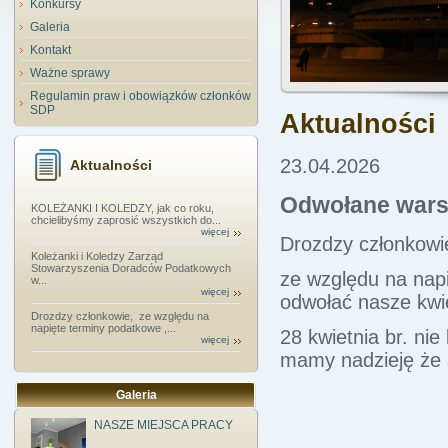
Konkursy
Galeria
Kontakt
Ważne sprawy
Regulamin praw i obowiązków członków
SDP
Aktualności
23.04.2026
Aktualności
Odwołane wars
KOLEŻANKI I KOLEDZY, jak co roku,
chcielibyśmy zaprosić wszystkich do...
więcej
Drozdzy członkowi
Koleżanki i Koledzy Zarząd
Stowarzyszenia Doradców Podatkowych
ze względu na nap
w...
więcej
odwołać nasze kwi
Drozdzy członkowie, ze względu na
napięte terminy podatkowe ,...
28 kwietnia br. ni
więcej
mamy nadzieję że 
Galeria
NASZE MIEJSCA PRACY